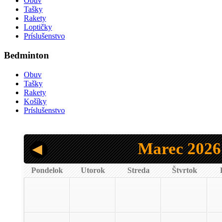
Obuv
Tašky
Rakety
Loptičky
Príslušenstvo
Bedminton
Obuv
Tašky
Rakety
Košíky
Príslušenstvo
Marec 2026
Pondelok
Utorok
Streda
Štvrtok