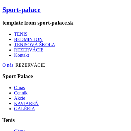
Sport-palace
template from sport-palace.sk
TENIS
BEDMINTON
TENISOVÁ ŠKOLA
REZERVÁCIE
Kontakt
O nás
REZERVÁCIE
Sport Palace
O nás
Cenník
Akcie
KAVIAREŇ
GALÉRIA
Tenis